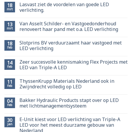
Lasvast ziet de voordelen van goede LED
18
mrt
verlichting.
Van Asselt Schilder- en Vastgoedonderhoud
13
mrt
renoveert haar pand met o.a. LED verlichting
Slotprins BV verduurzaamt haar vastgoed met
18
feb
LED verlichting
Zeer succesvolle kennismaking Flex Projects met
14
feb
LED van Triple-A LED
ThyssenKrupp Materials Nederland ook in
11
feb
Zwijndrecht volledig op LED
Bakker Hydraulic Products stapt over op LED
04
feb
met lichtmanagementsysteem
E-Unit kiest voor LED verlichting van Triple-A
30
jan
LED voor het meest duurzame gebouw van
Nederland