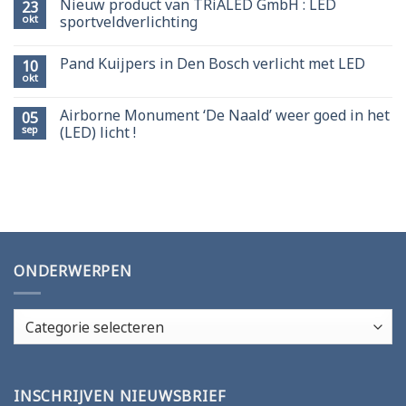
Nieuw product van TRiALED GmbH : LED
23
okt
sportveldverlichting
Pand Kuijpers in Den Bosch verlicht met LED
10
okt
Airborne Monument ‘De Naald’ weer goed in het
05
sep
(LED) licht !
ONDERWERPEN
Onderwerpen
INSCHRIJVEN NIEUWSBRIEF