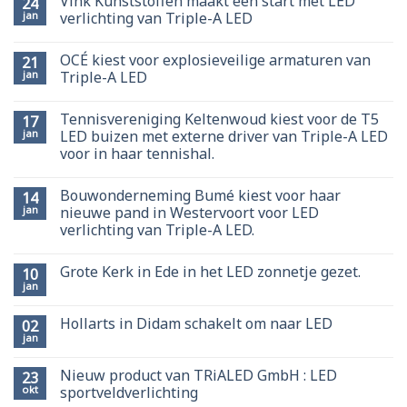
Vink Kunststoffen maakt een start met LED
24
jan
verlichting van Triple-A LED
OCÉ kiest voor explosieveilige armaturen van
21
jan
Triple-A LED
Tennisvereniging Keltenwoud kiest voor de T5
17
jan
LED buizen met externe driver van Triple-A LED
voor in haar tennishal.
Bouwonderneming Bumé kiest voor haar
14
jan
nieuwe pand in Westervoort voor LED
verlichting van Triple-A LED.
Grote Kerk in Ede in het LED zonnetje gezet.
10
jan
Hollarts in Didam schakelt om naar LED
02
jan
Nieuw product van TRiALED GmbH : LED
23
okt
sportveldverlichting