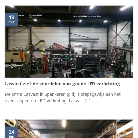
18
mrt
Lasvast ziet de voordelen van goede LED verlichting.
De firma Lasvast in Spankeren (gld) is stapsgewijs aan het
overstappen op LED verlichting. Lasvast [...]
24
jan